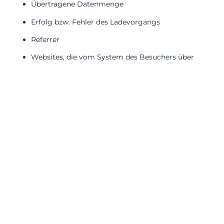
Übertragene Datenmenge
Erfolg bzw. Fehler des Ladevorgangs
Referrer
Websites, die vom System des Besuchers über
unsere Website aufgerufen werden
Internet-Service-Provider des Nutzers
Die Logfiles enthalten Ihre IP-Adresse, aber sie wird vor
der Speicherung gekürzt. Daher ist eine Zuordnung zu
Ihnen nicht möglich und Ihre Daten werden auch nicht
zusammen mit anderen personenbezogenen Daten
gespeichert.
Für die Bereitstellung unserer Website ist die
Verarbeitung der oben genannten Daten erforderlich.
Rechtsgrundlage für eine die Verarbeitung der Daten zu
Anonymisierungszwecken ist Art. 6 (1) lit. f DSGVO.
2.2 Kontaktaufnahme per E-Mail, Telefon oder Fax